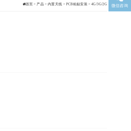
首页
>
产品
>
内置天线
>
PCB粘贴安装
>
4G/3G/2G
微信咨询